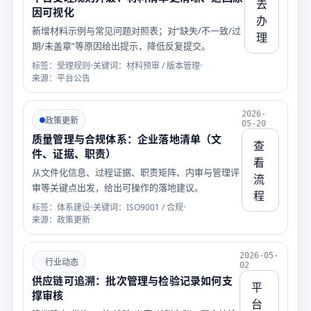
去
因可视化
办
新增材料示例与常见问题对照表；对“缺失/不一致/过
理
期/未盖章”等原因给出提示，降低反复提交。
标签：受理规则
关键词：材料预审 / 版本管理
来源：平台公告
2026-
政策更新
05-20
质量管理与合规体系：企业落地清单（文
查
件、证据、职责）
看
从文件化信息、过程证据、职责矩阵、内审与管理评
流
审等关键点出发，给出可操作的落地建议。
程
标签：体系建设
关键词：ISO9001 / 合规
来源：政策更新
2026-05-
行业动态
02
供应链可追溯：批次管理与检验记录如何支
平
撑审核
台