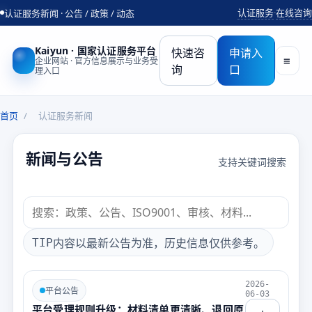
认证服务
·
在线咨询
认证服务新闻 · 公告 / 政策 / 动态
Kaiyun · 国家认证服务平台
快速咨
申请入
≡
企业网站 · 官方信息展示与业务受
询
口
理入口
首页
/
认证服务新闻
新闻与公告
支持关键词搜索
内容以最新公告为准，历史信息仅供参考。
TIP
2026-
平台公告
06-03
平台受理规则升级：材料清单更清晰、退回原